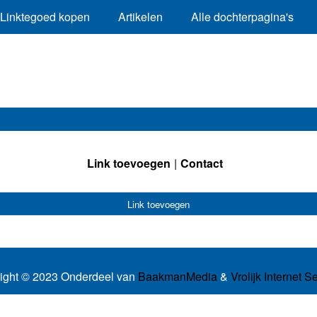
Linktegoed kopen
Artikelen
Alle dochterpagina's
Link toevoegen
Contact
Link toevoegen
ight © 2023 Onderdeel van
BaakmanMedia
&
Vrolijk Internet S